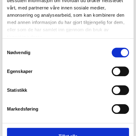
dessuten informasjon om hvordan du bruker nettstedet
vårt, med partnerne våre innen sosiale medier,
Fertilitetssjekk kvinne
Eggfrys
annonsering og analysearbeid, som kan kombinere den
med annen informasjon du har gjort tilgjengelig for dem,
eller som de har samlet inn gjennom din bruk av
Fertilitetsutredning
Fertilitetsutredning to
tjenestene deres.
mann og kvinne
kvinner
Samtykkevalg
Nødvendig
Fertilitetsutredning
singel kvinne
Egenskaper
Statistikk
Fertilitet for menn
Markedsføring
Sædprøve
DNA-
fragmenteringsanalyse