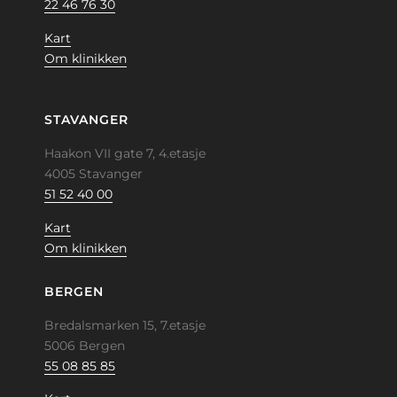
22 46 76 30
Kart
Om klinikken
STAVANGER
Haakon VII gate 7, 4.etasje
4005 Stavanger
51 52 40 00
Kart
Om klinikken
BERGEN
Bredalsmarken 15, 7.etasje
5006 Bergen
55 08 85 85