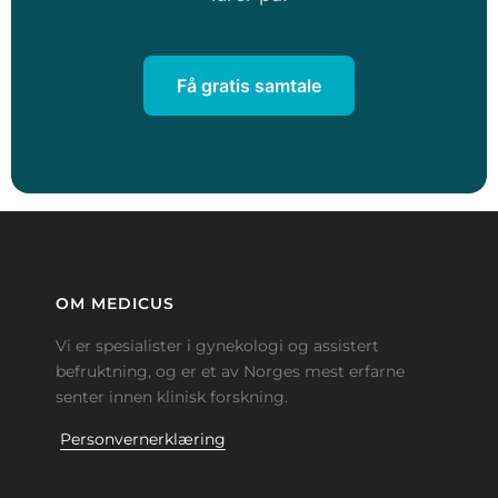
Få gratis samtale
OM MEDICUS
Vi er spesialister i gynekologi og assistert
befruktning, og er et av Norges mest erfarne
senter innen klinisk forskning.
Personvernerklæring