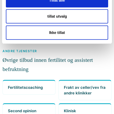
Tillat alle
Fertilitetsutredning
Fryse ned sæd
mann og kvinne
(sædfrys)
tillat utvalg
Ikke tillat
ANDRE TJENESTER
Øvrige tilbud innen fertilitet og assistert
befruktning
Fertilitetscoaching
Frakt av celler/vev fra
andre klinikker
Second opinion
Klinisk