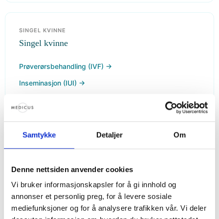
SINGEL KVINNE
Singel kvinne
Prøverørsbehandling (IVF) →
Inseminasjon (IUI) →
Frysebehandling (FER) →
Sæddonasjon →
Samtykke
Detaljer
Om
Denne nettsiden anvender cookies
Vi bruker informasjonskapsler for å gi innhold og
FERTILITET
annonser et personlig preg, for å levere sosiale
Fertilitet for kvinner
mediefunksjoner og for å analysere trafikken vår. Vi deler