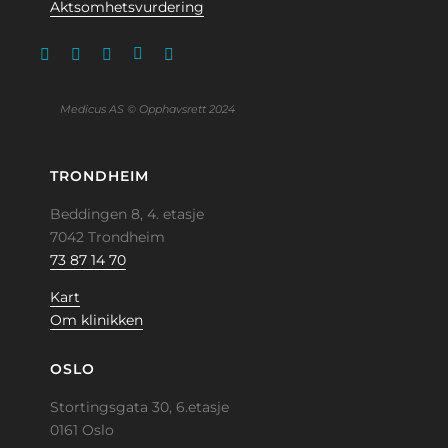
Aktsomhetsvurdering
Medicus AS © Opphavsrett 2024
TRONDHEIM
Beddingen 8, 4. etasje
7042 Trondheim
73 87 14 70
Kart
Om klinikken
OSLO
Stortingsgata 30, 6.etasje
0161 Oslo