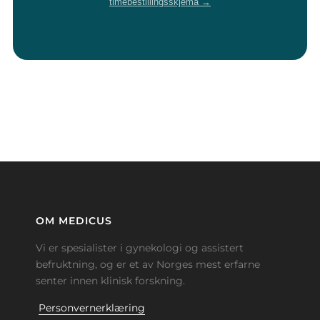
timebestillingsskjema →
OM MEDICUS
Vi er spesialister i gynekologi og assistert
befruktning, og er et av Norges mest erfarne
senter innen klinisk forskning.
Personvernerklæring