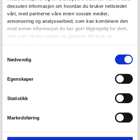
dessuten informasjon om hvordan du bruker nettstedet
vårt, med partnerne våre innen sosiale medier,
annonsering og analysearbeid, som kan kombinere den
med annen informasjon du har gjort tilgjengelig for dem,
eller som de har samlet inn gjennom din bruk av
tjenestene deres.
Samtykkevalg
Nødvendig
Egenskaper
Statistikk
Gurpreet Singh Kalra
Markedsføring
Gynekolog · Oslo
Les mer →