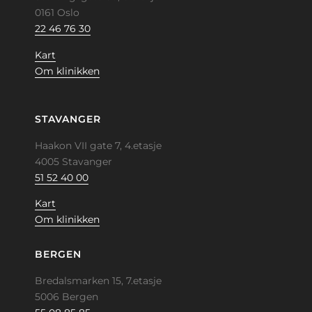
0161 Oslo
22 46 76 30
Kart
Om klinikken
STAVANGER
Haakon VII gate 7, 4.etasje
4005 Stavanger
51 52 40 00
Kart
Om klinikken
BERGEN
Bredalsmarken 15, 7.etasje
5006 Bergen