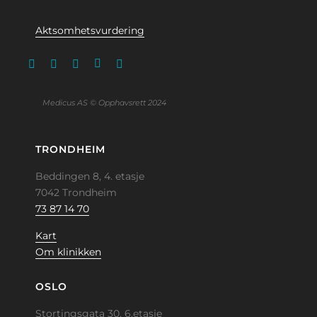
Aktsomhetsvurdering
Medicus AS © Opphavsrett 2024
TRONDHEIM
Beddingen 8, 4. etasje
7042 Trondheim
73 87 14 70
Kart
Om klinikken
OSLO
Stortingsgata 30, 6.etasje