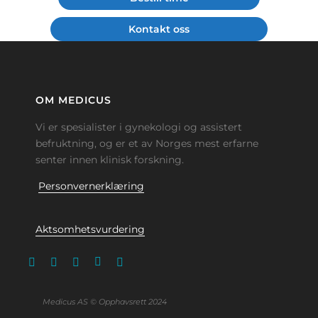
Kontakt oss
OM MEDICUS
Vi er spesialister i gynekologi og assistert
befruktning, og er et av Norges mest erfarne
senter innen klinisk forskning.
Personvernerklæring
Aktsomhetsvurdering
Medicus AS © Opphavsrett 2024