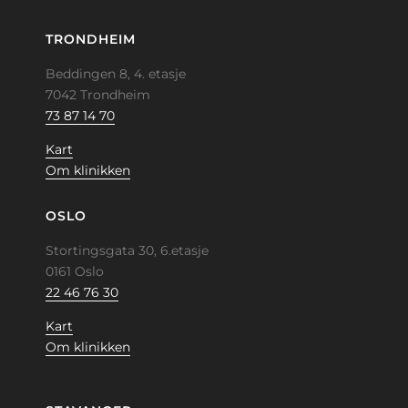
TRONDHEIM
Beddingen 8, 4. etasje
7042 Trondheim
73 87 14 70
Kart
Om klinikken
OSLO
Stortingsgata 30, 6.etasje
0161 Oslo
22 46 76 30
Kart
Om klinikken