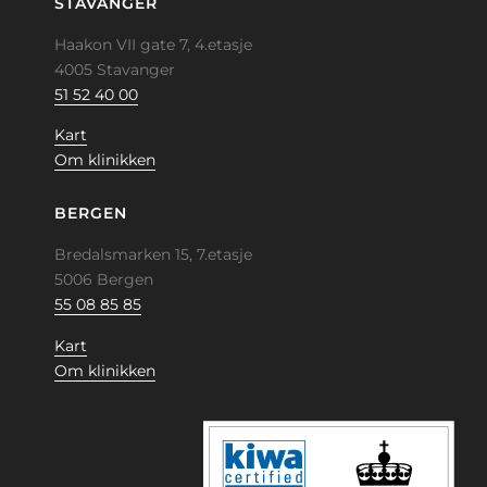
STAVANGER
Haakon VII gate 7, 4.etasje
4005 Stavanger
51 52 40 00
Kart
Om klinikken
BERGEN
Bredalsmarken 15, 7.etasje
5006 Bergen
55 08 85 85
Kart
Om klinikken