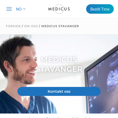
NO
Bestill Time
FORSIDE
/
OM OSS
/
MEDICUS STAVANGER
MEDICUS
STAVANGER
Kontakt oss