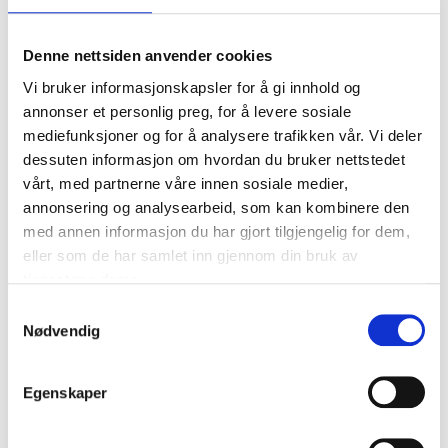
ligger i kvartalet. Det er også utendørs
timesparkering i bakgården/Ankertorget.
Denne nettsiden anvender cookies
Møt noen av våre ansatte
Vi bruker informasjonskapsler for å gi innhold og
annonser et personlig preg, for å levere sosiale
mediefunksjoner og for å analysere trafikken vår. Vi deler
Medicus Stavanger består av 10 ansatte fra ulike
dessuten informasjon om hvordan du bruker nettstedet
yrkesgrupper. Her jobber det gynekologer,
vårt, med partnerne våre innen sosiale medier,
embryologer, sykepleiere, bioingeniører og
annonsering og analysearbeid, som kan kombinere den
helsesekretærer.
med annen informasjon du har gjort tilgjengelig for dem,
eller som de har samlet inn gjennom din bruk av
Bli bedre kjent med våre ansatte og lær dem å
tjenestene deres.
kjenne.
Samtykkevalg
Nødvendig
Egenskaper