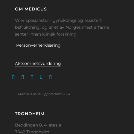
OM MEDICUS
Vi er spesialister i gynekologi og assistert
befruktning, og er et av Norges mest erfarne
senter innen klinisk forskning.
Personvernerklæring
Aktsomhetsvurdering
Medicus AS © Opphavsrett 2024
TRONDHEIM
Beddingen 8, 4. etasje
7042 Trondheim