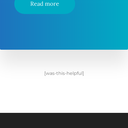
Read more
[was-this-helpful]