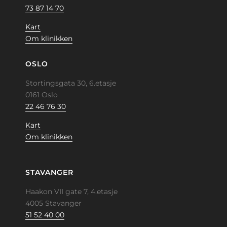
73 87 14 70
Kart
Om klinikken
OSLO
Stortingsgata 30, 6.etasje
0161 Oslo
22 46 76 30
Kart
Om klinikken
STAVANGER
Haakon VII gate 7, 4.etasje
4005 Stavanger
51 52 40 00