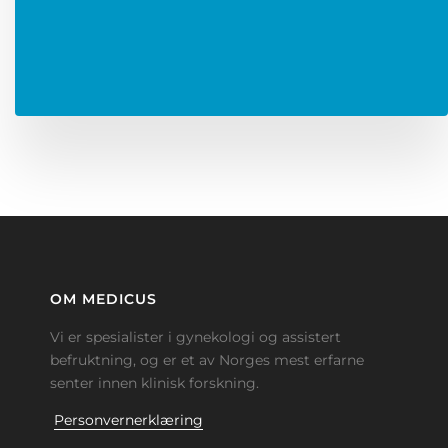
OM MEDICUS
Vi er spesialister i gynekologi og assistert
befruktning, og er et av Norges mest erfarne
senter innen klinisk forskning.
Personvernerklæring