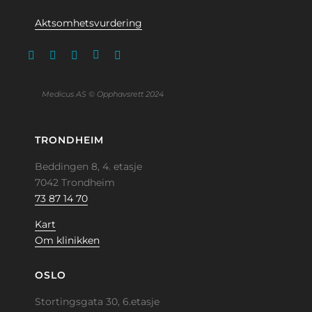
Aktsomhetsvurdering
Medicus AS © Opphavsrett 2024
TRONDHEIM
Beddingen 8, 4. etasje
7042 Trondheim
73 87 14 70
Kart
Om klinikken
OSLO
Stortingsgata 30, 6.etasje