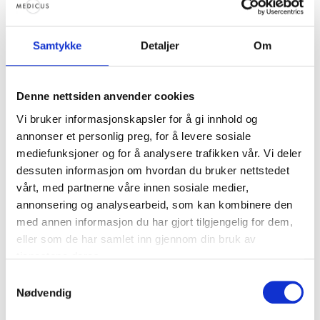
Ønsket om å få en spesiell tilknytning til den
andres biologiske barn var såpass sterkt at de
Samtykke
Detaljer
Om
vurderte å gå langt for å få det til. Så tok
fornuften over.
– Vi sjekket faktisk opp mulighetene for å få
Denne nettsiden anvender cookies
partnerdonasjon i utlandet. Men vi konkluderte
Vi bruker informasjonskapsler for å gi innhold og
med at når det går an å få barn i Norge, er det en
annonser et personlig preg, for å levere sosiale
mye smartere løsning. Både økonomisk og
mediefunksjoner og for å analysere trafikken vår. Vi deler
påkjenningsmessig, med tanke på å reise både
dessuten informasjon om hvordan du bruker nettstedet
ofte og langt, sier Tonje.
vårt, med partnerne våre innen sosiale medier,
annonsering og analysearbeid, som kan kombinere den
Det at lovendringen kom for sent, er likevel ikke
med annen informasjon du har gjort tilgjengelig for dem,
noe de sørger over.
eller som de har samlet inn gjennom din bruk av
tjenestene deres.
–
Vi blir akkurat like glad i barna våre uansett
.
Samtykkevalg
Jeg tror ikke det vil forandre tilknytningen eller
Nødvendig
påvirke kjærligheten til barnet på noen som
helst måte. Men det er bare en utrolig hyggelig