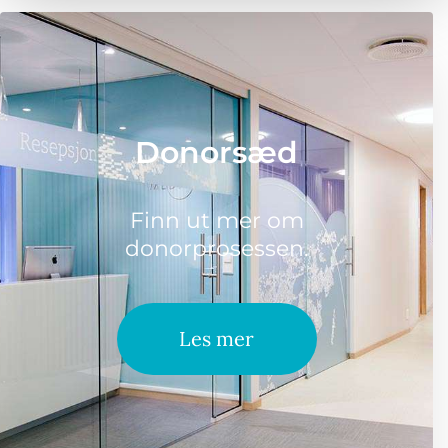
Donorsæd
Finn ut mer om
donorprosessen.
Les mer