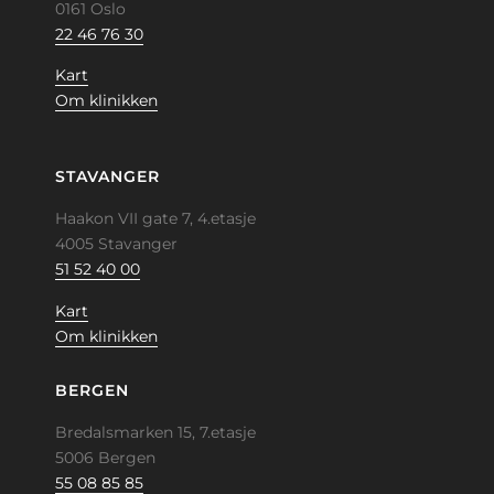
0161 Oslo
22 46 76 30
Kart
Om klinikken
STAVANGER
Haakon VII gate 7, 4.etasje
4005 Stavanger
51 52 40 00
Kart
Om klinikken
BERGEN
Bredalsmarken 15, 7.etasje
5006 Bergen
55 08 85 85