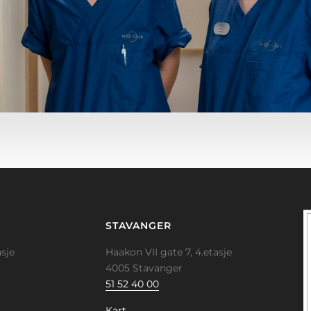
STAVANGER
sje
Haakon VII gate 7, 4.etasje
4005 Stavanger
51 52 40 00
Kart