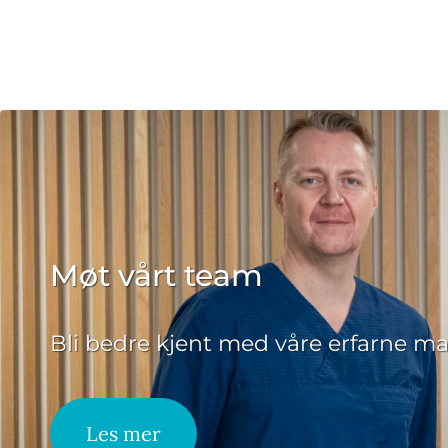
Møt vårt team
Bli bedre kjent med våre erfarne ma
Les mer