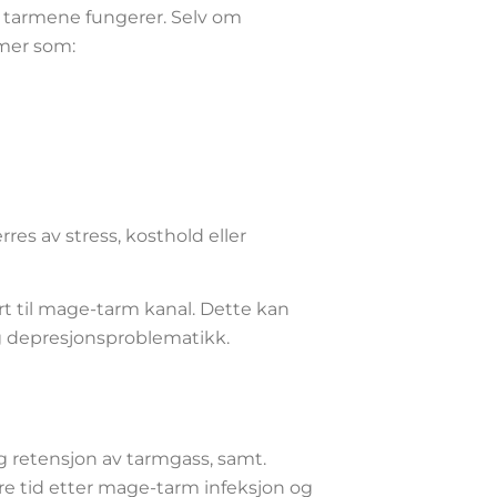
n tarmene fungerer. Selv om
omer som:
res av stress, kosthold eller
 til mage-tarm kanal. Dette kan
g depresjonsproblematikk.
og retensjon av tarmgass, samt.
gre tid etter mage-tarm infeksjon og