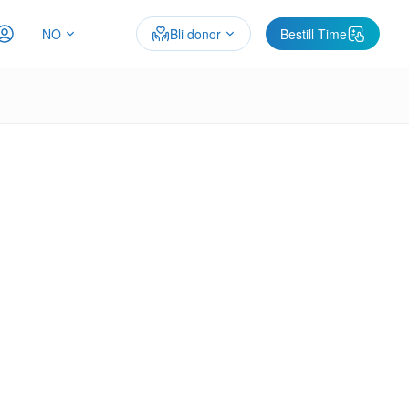
NO
Bli donor
Bestill Time