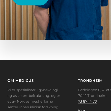
OM MEDICUS
TRONDHEIM
Vi er spesialister i gynekologi
Beddingen 8, 4. eta
og assistert befruktning, og er
7042 Trondheim
et av Norges mest erfarne
73 87 14 70
senter innen klinisk forskning.
Kart