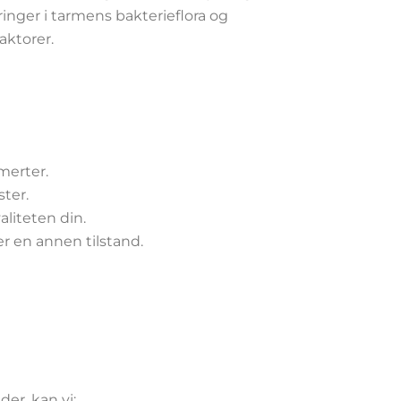
ringer i tarmens bakterieflora og
aktorer.
merter.
ter.
liteten din.
r en annen tilstand.
er, kan vi: