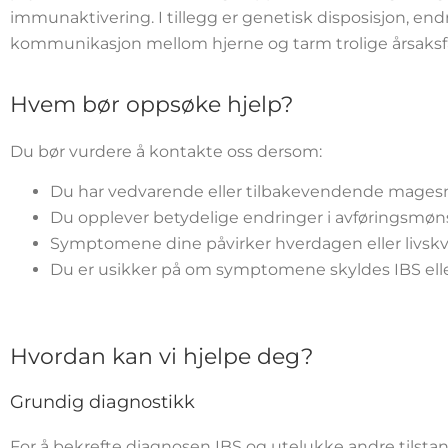
immunaktivering. I tillegg er genetisk disposisjon, end
kommunikasjon mellom hjerne og tarm trolige årsaksf
Hvem bør oppsøke hjelp?
Du bør vurdere å kontakte oss dersom:
Du har vedvarende eller tilbakevendende mages
Du opplever betydelige endringer i avføringsmøns
Symptomene dine påvirker hverdagen eller livskva
Du er usikker på om symptomene skyldes IBS elle
Hvordan kan vi hjelpe deg?
Grundig diagnostikk
For å bekrefte diagnosen IBS og utelukke andre tilstand