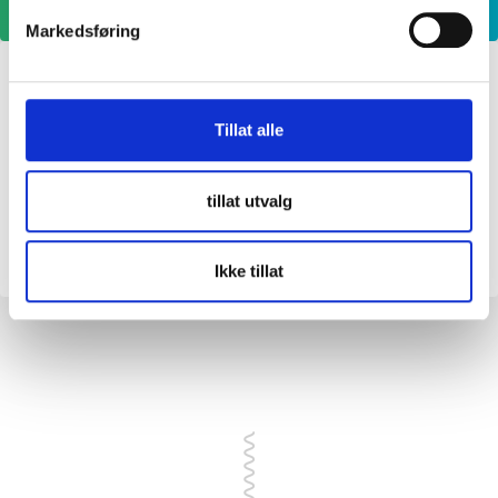
Markedsføring
Kontakt oss
Tillat alle
Er du usikker er det bare å ta
tillat utvalg
kontakt
Ikke tillat