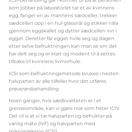
ICSI-behandling går i korthet ut på at personen
som jobber på laboratoriet tar et av kvinnens
egg, fanger en av mannens sædceller, trekker
sædcellen opp i en hul glassnål og stikker nåla
gjennom eggskallet og dytter sædcellen inn i
egget. Deretter får egget hvile seg og dagen
etter selve befruktningen kan man se om det
har delt seg og er klart og modent til å settes
tilbake til kvinnens livmorhule.
ICSI som befruktningsmetode brukes i nesten
halvparten av alle tilfeller hvor det utføres
prøverørsbehandling.
Noen ganger, hvis sædkvaliteten er i et
grenseområde, kan vi gjøre noe som heter ICIV.
Det vil si at vi tar halvparten og befrukter på
vanlig måte (IVF) og halvparten med
mikroinjeksjon (ICSI).