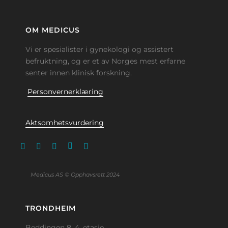
OM MEDICUS
Vi er spesialister i gynekologi og assistert
befruktning, og er et av Norges mest erfarne
senter innen klinisk forskning.
Personvernerklæring
Aktsomhetsvurdering
Medicus AS © Opphavsrett 2024
TRONDHEIM
Beddingen 8, 4. etasje