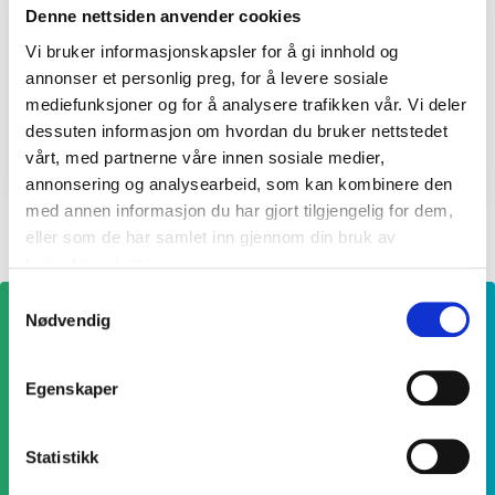
Denne nettsiden anvender cookies
Olav Andre Klefstad
Vi bruker informasjonskapsler for å gi innhold og
Gynekolog og daglig leder Stavanger
annonser et personlig preg, for å levere sosiale
mediefunksjoner og for å analysere trafikken vår. Vi deler
dessuten informasjon om hvordan du bruker nettstedet
Les mer
vårt, med partnerne våre innen sosiale medier,
annonsering og analysearbeid, som kan kombinere den
med annen informasjon du har gjort tilgjengelig for dem,
eller som de har samlet inn gjennom din bruk av
tjenestene deres.
Samtykkevalg
Nødvendig
Prisliste
Egenskaper
Se hva undersøkelsene koster
Statistikk