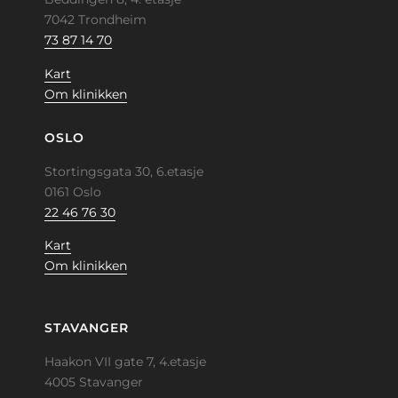
7042 Trondheim
73 87 14 70
Kart
Om klinikken
OSLO
Stortingsgata 30, 6.etasje
0161 Oslo
22 46 76 30
Kart
Om klinikken
STAVANGER
Haakon VII gate 7, 4.etasje
4005 Stavanger