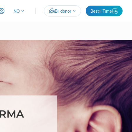
NO
Bli donor
Bestill Time
ERMA