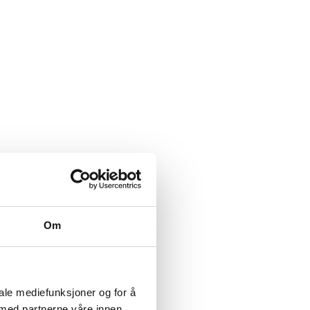
Om
iale mediefunksjoner og for å
 med partnerne våre innen