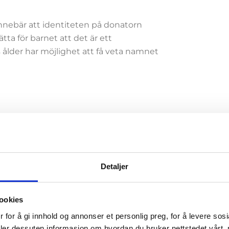
innebär att identiteten på donatorn
ätta för barnet att det är ett
s ålder har möjlighet att få veta namnet
m barnet väljer att få veta identiteten.
ånga graviditeter han eventuellt är
Detaljer
ookies
 for å gi innhold og annonser et personlig preg, for å levere sos
dast barnet som har rätten att veta vem
deler dessuten informasjon om hvordan du bruker nettstedet vårt,