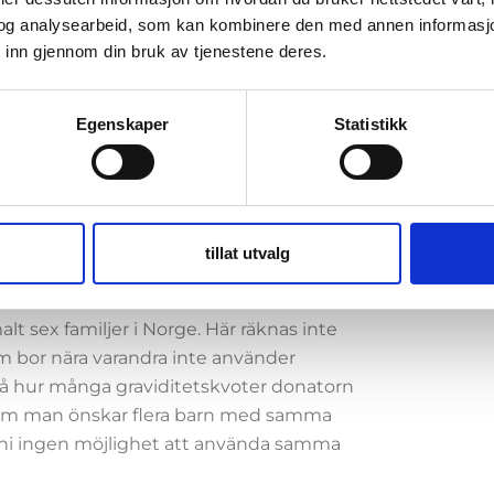
terna på sin 15-årsdag.
og analysearbeid, som kan kombinere den med annen informasjon d
 inn gjennom din bruk av tjenestene deres.
ter har mamman som inte var
Egenskaper
Statistikk
rnet som den biologiska modern.
tillat utvalg
lt sex familjer i Norge. Här räknas inte
som bor nära varandra inte använder
på hur många graviditetskvoter donatorn
ter om man önskar flera barn med samma
ar ni ingen möjlighet att använda samma