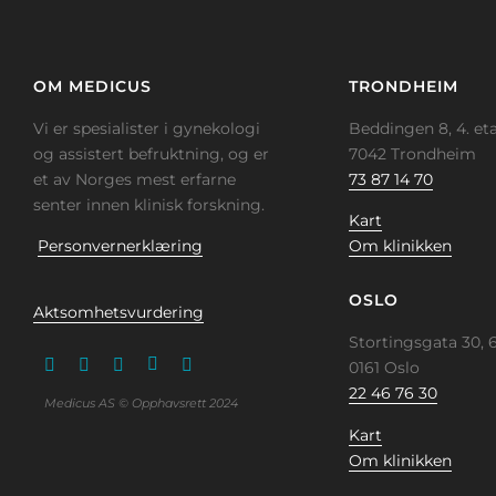
OM MEDICUS
TRONDHEIM
Vi er spesialister i gynekologi
Beddingen 8, 4. eta
og assistert befruktning, og er
7042 Trondheim
et av Norges mest erfarne
73 87 14 70
senter innen klinisk forskning.
Kart
Personvernerklæring
Om klinikken
OSLO
Aktsomhetsvurdering
Stortingsgata 30, 6
0161 Oslo
22 46 76 30
Medicus AS © Opphavsrett 2024
Kart
Om klinikken