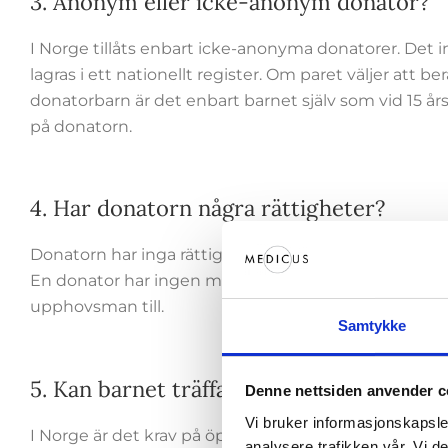
3. Anonym eller icke-anonym donator?
I Norge tillåts enbart icke-anonyma donatorer. Det 
lagras i ett nationellt register. Om paret väljer att ber
donatorbarn är det enbart barnet själv som vid 15 år
på donatorn.
4. Har donatorn några rättigheter?
Donatorn har inga rättigheter gällande barnet även o
En donator har ingen möjlighet att får reda på hur m
upphovsman till.
Samtykke
5. Kan barnet träffa donatorn?
Denne nettsiden anvender c
Vi bruker informasjonskapsler
I Norge är det krav på öppen donator, och det är en
analysere trafikken vår. Vi 