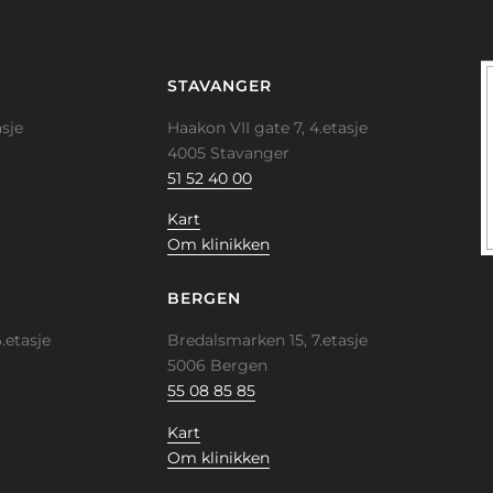
STAVANGER
sje
Haakon VII gate 7, 4.etasje
4005 Stavanger
51 52 40 00
Kart
Om klinikken
BERGEN
.etasje
Bredalsmarken 15, 7.etasje
5006 Bergen
55 08 85 85
Kart
Om klinikken