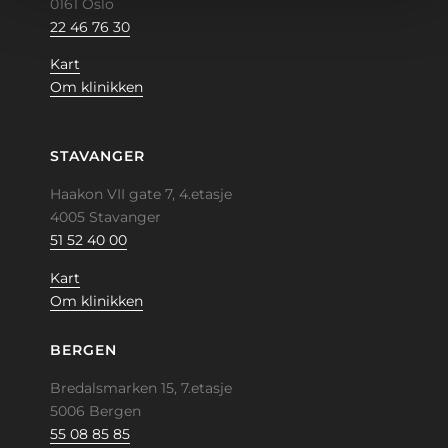
0161 Oslo
22 46 76 30
Kart
Om klinikken
STAVANGER
Haakon VII gate 7, 4.etasje
4005 Stavanger
51 52 40 00
Kart
Om klinikken
BERGEN
Bredalsmarken 15, 7.etasje
5006 Bergen
55 08 85 85