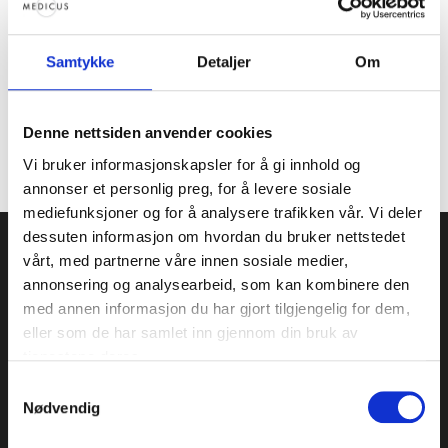
Det viktigste for meg er at pasientene føler
seg sett, trygge og ivaretatt. Jeg er veldig
Samtykke
Detaljer
Om
stolt av å få være en del av Medicus
teamet.
Denne nettsiden anvender cookies
Vi bruker informasjonskapsler for å gi innhold og
annonser et personlig preg, for å levere sosiale
mediefunksjoner og for å analysere trafikken vår. Vi deler
dessuten informasjon om hvordan du bruker nettstedet
vårt, med partnerne våre innen sosiale medier,
annonsering og analysearbeid, som kan kombinere den
OM MEDICUS
med annen informasjon du har gjort tilgjengelig for dem,
Vi er spesialister i gynekologi og assistert
eller som de har samlet inn gjennom din bruk av
befruktning, og er et av Norges mest erfarne
tjenestene deres.
senter innen klinisk forskning.
Samtykkevalg
Nødvendig
Personvernerklæring