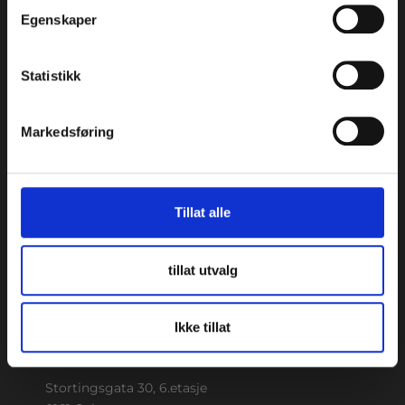
Egenskaper
Aktsomhetsvurdering
Statistikk
Medicus AS © Opphavsrett 2024
Markedsføring
TRONDHEIM
Beddingen 8, 4. etasje
Tillat alle
7042 Trondheim
73 87 14 70
tillat utvalg
Kart
Om klinikken
Ikke tillat
OSLO
Stortingsgata 30, 6.etasje