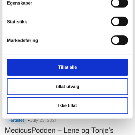
Egenskaper
graviditeten, med Lene og Tonje
Dette er tredje og siste episode hvor fertilitetscoach Mari
snakker med Lene og Tonje om deres erfaringer med
Statistikk
assistert befruktning,...
Eirin Myrvang Berg
Markedsføring
Tillat alle
tillat utvalg
Ikke tillat
Fertilitet
•
July 23, 2021
MedicusPodden – Lene og Tonje’s