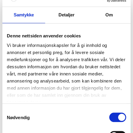
med Lene og Tonje
Se minidokumentaren «På innsiden» med Lene Sleperud
Samtykke
Detaljer
Om
og Tonje Garvik Gjennom private opptak får du ta del i
hormonsprøyter, egguttak...
Denne nettsiden anvender cookies
Eirin Myrvang Berg
Vi bruker informasjonskapsler for å gi innhold og
annonser et personlig preg, for å levere sosiale
mediefunksjoner og for å analysere trafikken vår. Vi deler
dessuten informasjon om hvordan du bruker nettstedet
vårt, med partnerne våre innen sosiale medier,
annonsering og analysearbeid, som kan kombinere den
med annen informasjon du har gjort tilgjengelig for dem,
eller som de har samlet inn gjennom din bruk av
tjenestene deres.
Samtykkevalg
Nødvendig
Fertilitet
•
July 30, 2021
MedicusPodden – Den etterlengtede