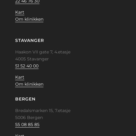
22 46 76 30
Kart
Om klinikken
STAVANGER
Haakon VII gate 7, 4.etasje
4005 Stavanger
51 52 40 00
Kart
Om klinikken
BERGEN
Bredalsmarken 15, 7.etasje
5006 Bergen
55 08 85 85
Kart