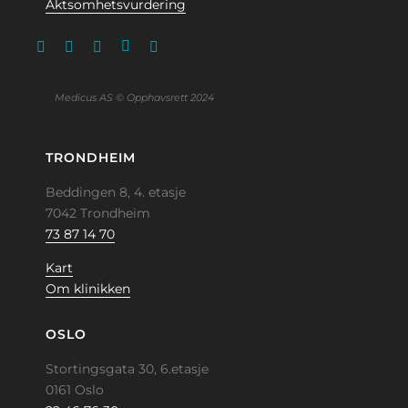
Aktsomhetsvurdering
Medicus AS © Opphavsrett 2024
TRONDHEIM
Beddingen 8, 4. etasje
7042 Trondheim
73 87 14 70
Kart
Om klinikken
OSLO
Stortingsgata 30, 6.etasje
0161 Oslo