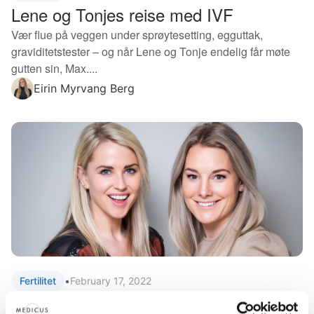
Lene og Tonjes reise med IVF
Vær flue på veggen under sprøytesetting, egguttak,
graviditetstester – og når Lene og Tonje endelig får møte
gutten sin, Max....
Eirin Myrvang Berg
Fertilitet
•
February 17, 2022
Se minidokumentaren «På innsiden»