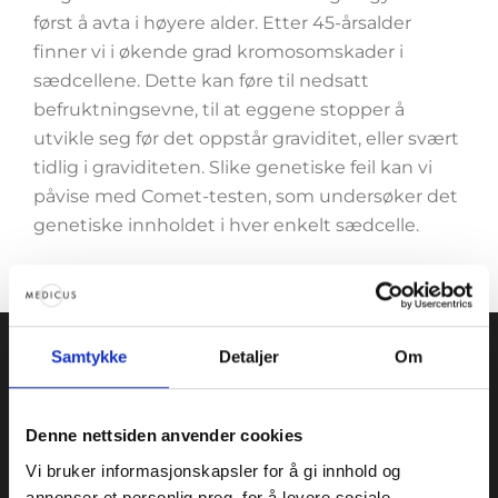
først å avta i høyere alder. Etter 45-årsalder
finner vi i økende grad kromosomskader i
sædcellene. Dette kan føre til nedsatt
befruktningsevne, til at eggene stopper å
utvikle seg før det oppstår graviditet, eller svært
tidlig i graviditeten. Slike genetiske feil kan vi
påvise med Comet-testen, som undersøker det
genetiske innholdet i hver enkelt sædcelle.
Samtykke
Detaljer
Om
OM MEDICUS
Denne nettsiden anvender cookies
Vi er spesialister i gynekologi og assistert
Vi bruker informasjonskapsler for å gi innhold og
befruktning, og er et av Norges mest erfarne
annonser et personlig preg, for å levere sosiale