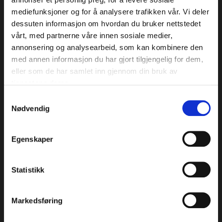
senter innen klinisk forskning.
mediefunksjoner og for å analysere trafikken vår. Vi deler
Personvernerklæring
dessuten informasjon om hvordan du bruker nettstedet
vårt, med partnerne våre innen sosiale medier,
annonsering og analysearbeid, som kan kombinere den
Aktsomhetsvurdering
med annen informasjon du har gjort tilgjengelig for dem,
eller som de har samlet inn gjennom din bruk av
tjenestene deres.
Samtykkevalg
Medicus AS © Opphavsrett 2024
Nødvendig
TRONDHEIM
Egenskaper
Beddingen 8, 4. etasje
7042 Trondheim
Statistikk
73 87 14 70
Kart
Markedsføring
Om klinikken