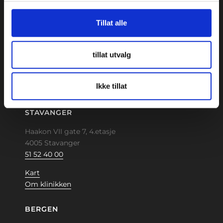
OSLO
Tillat alle
Stortingsgata 30, 6.etasje
0161 Oslo
22 46 76 30
tillat utvalg
Kart
Om klinikken
Ikke tillat
STAVANGER
Haakon VII gate 7, 4.etasje
4005 Stavanger
51 52 40 00
Kart
Om klinikken
BERGEN