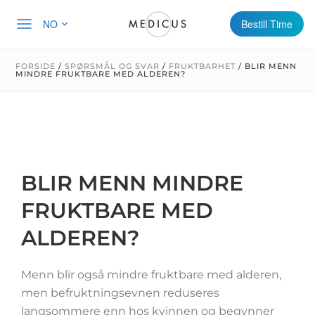
NO
Bestill Time
FORSIDE
/
SPØRSMÅL OG SVAR
/
FRUKTBARHET
/
BLIR MENN
MINDRE FRUKTBARE MED ALDEREN?
BLIR MENN MINDRE
FRUKTBARE MED
ALDEREN?
Menn blir også mindre fruktbare med alderen,
men befruktningsevnen reduseres
langsommere enn hos kvinnen og begynner