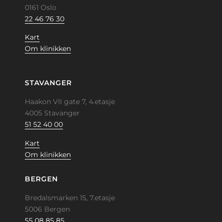
0161 Oslo
22 46 76 30
Kart
Om klinikken
STAVANGER
Haakon VII gate 7, 4.etasje
4005 Stavanger
51 52 40 00
Kart
Om klinikken
BERGEN
Bredalsmarken 15, 7.etasje
5006 Bergen
55 08 85 85