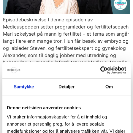
Episodebeskrivelse I denne episoden av
Medicuspodden setter programleder og fertilitetscoach
Mari søkelyset på mannlig fertilitet – et tema som angår
langt flere enn mange tror. Hun får besøk av embryolog
og lableder Steven, og fertilitetsekspert og gynekolog
Alexander, som til daglig jobber med utredning og
behandling av mannlig infertilitet ved Medicus. Mannlig
faktor er involvert […]
MedicusPodden – behandling med
Samtykke
Detaljer
Om
sæddonasjon
Denne nettsiden anvender cookies
Vi bruker informasjonskapsler for å gi innhold og
annonser et personlig preg, for å levere sosiale
mediefunksjoner og for å analysere trafikken vår. Vi deler