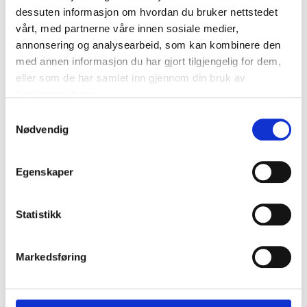
dessuten informasjon om hvordan du bruker nettstedet
vårt, med partnerne våre innen sosiale medier,
annonsering og analysearbeid, som kan kombinere den
med annen informasjon du har gjort tilgjengelig for dem,
eller som de har samlet inn gjennom din bruk av
tjenestene deres.
Episodebeskrivelse I dagens episode har vår
Samtykkevalg
fertilitetscoach Mari besøk av Benedicte Haukanes.
Nødvendig
Benedicte jobber som drifts- og kvalitetsleder i
Medicus. Hun har tidligere jobbet med
Egenskaper
donorkoordinering i mange år, og kan mye om donasjon
og regelverk. I denne episoden gir Mari og Benedicte
deg kunnskap om behandling med sæddonasjon. Du får
Statistikk
blant annet svar på: […]
Den viktige støttespilleren
Markedsføring