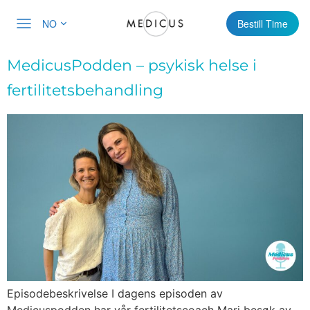
NO
Bestill Time
MedicusPodden – psykisk helse i
fertilitetsbehandling
Episodebeskrivelse I dagens episoden av
Medicuspodden har vår fertilitetscoach Mari besøk av