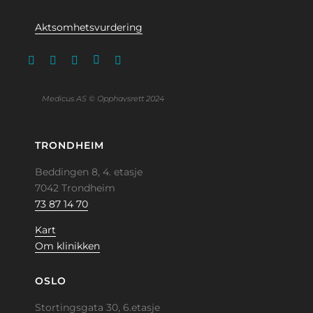
Aktsomhetsvurdering
Medicus AS © Opphavsrett 2024
TRONDHEIM
Beddingen 8, 4. etasje
7042 Trondheim
73 87 14 70
Kart
Om klinikken
OSLO
Stortingsgata 30, 6.etasje