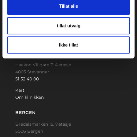
Tillat alle
0161 Oslo
22 46 76 30
Kart
tillat utvalg
Om klinikken
Ikke tillat
STAVANGER
Haakon VII gate 7, 4.etasje
4005 Stavanger
51 52 40 00
Kart
Om klinikken
BERGEN
Bredalsmarken 15, 7.etasje
5006 Bergen