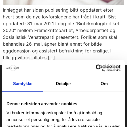
Innlegget har siden publisering blitt oppdatert etter
hvert som de nye lovforslagene har trådt i kraft. Sist
oppdatert: 31. mai 2021 I dag ble “Bioteknologiforliket
2020” mellom Fremskrittspartiet, Arbeiderpartiet og
Sosialistisk Venstreparti presentert. Forliket som skal
behandles 26. mai, åpner blant annet for både
eggdonasjon og assistert befruktning for enslige. I
tillegg vil det tillates […]
Samtykke
Detaljer
Om
OM MEDICUS
Vi er spesialister i gynekologi og assistert
Denne nettsiden anvender cookies
befruktning, og er et av Norges mest erfarne
senter innen klinisk forskning.
Vi bruker informasjonskapsler for å gi innhold og
annonser et personlig preg, for å levere sosiale
Personvernerklæring
mediefunksjoner og for å analysere trafikken vår. Vi deler