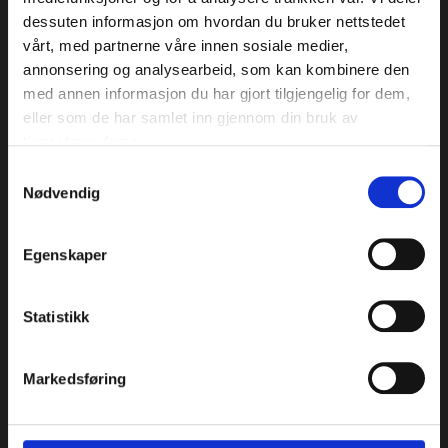
dessuten informasjon om hvordan du bruker nettstedet
vårt, med partnerne våre innen sosiale medier,
Aktsomhetsvurdering
annonsering og analysearbeid, som kan kombinere den
med annen informasjon du har gjort tilgjengelig for dem,
eller som de har samlet inn gjennom din bruk av
tjenestene deres.
Medicus AS © Opphavsrett 2024
Samtykkevalg
Nødvendig
TRONDHEIM
Beddingen 8, 4. etasje
Egenskaper
7042 Trondheim
73 87 14 70
Statistikk
Kart
Om klinikken
Markedsføring
OSLO
Stortingsgata 30, 6.etasje