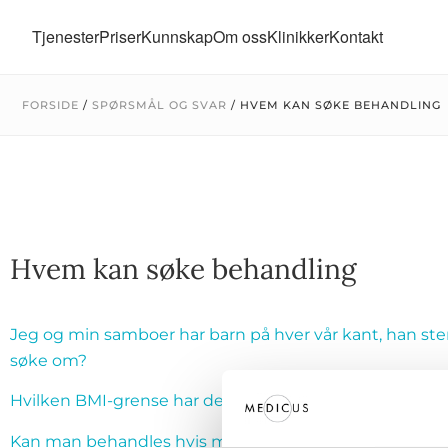
Tjenester
Priser
Kunnskap
Om oss
Klinikker
Kontakt
FORSIDE
/
SPØRSMÅL OG SVAR
/
HVEM KAN SØKE BEHANDLING
Hvem kan søke behandling
Jeg og min samboer har barn på hver vår kant, han steril
søke om?
Hvilken BMI-grense har dere?
Kan man behandles hvis man er sterilisert?