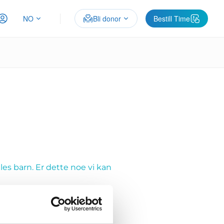
NO
Bli donor
Bestill Time
les barn. Er dette noe vi kan