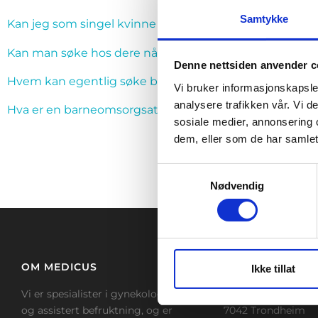
Samtykke
Kan jeg som singel kvinne tilbys assistert befruktning?
Kan man søke hos dere når man har barn fra før?
Denne nettsiden anvender c
Hvem kan egentlig søke behandling med assistert be
Vi bruker informasjonskapsler
analysere trafikken vår. Vi 
Hva er en barneomsorgsattest?
sosiale medier, annonsering 
dem, eller som de har samlet
Samtykkevalg
Nødvendig
OM MEDICUS
TRONDHEIM
Ikke tillat
Vi er spesialister i gynekologi
Beddingen 8, 4. eta
og assistert befruktning, og er
7042 Trondheim