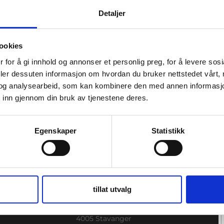
Detaljer
ookies
fruktning?
 for å gi innhold og annonser et personlig preg, for å levere sos
deler dessuten informasjon om hvordan du bruker nettstedet vårt,
og analysearbeid, som kan kombinere den med annen informasjon d
 inn gjennom din bruk av tjenestene deres.
Egenskaper
Statistikk
STAVANGER
tillat utvalg
sje
Haakon VII gate 7, 4.etasje
4005 Stavanger