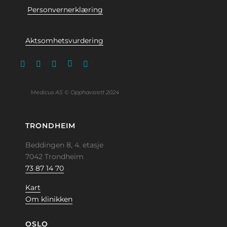
Personvernerklæring
Aktsomhetsvurdering
Medicus AS © Opphavsrett 2024
TRONDHEIM
Beddingen 8, 4. etasje
7042 Trondheim
73 87 14 70
Kart
Om klinikken
OSLO