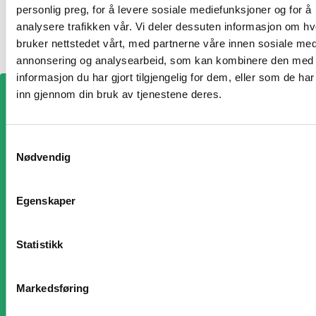
personlig preg, for å levere sosiale mediefunksjoner og for å
analysere trafikken vår. Vi deler dessuten informasjon om h
bruker nettstedet vårt, med partnerne våre innen sosiale med
annonsering og analysearbeid, som kan kombinere den med
informasjon du har gjort tilgjengelig for dem, eller som de ha
inn gjennom din bruk av tjenestene deres.
Samtykkevalg
Nødvendig
Kom igång i dag
Egenskaper
Beställ en
fertilitetsutredning
Statistikk
Markedsføring