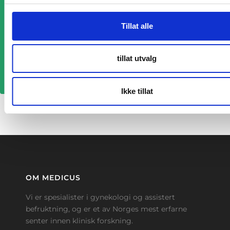
Tillat alle
tillat utvalg
Ikke tillat
OM MEDICUS
Vi er spesialister i gynekologi og assistert
befruktning, og er et av Norges mest erfarne
senter innen klinisk forskning.