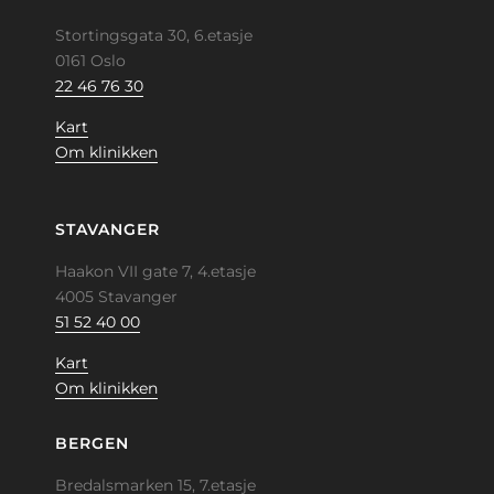
Stortingsgata 30, 6.etasje
0161 Oslo
22 46 76 30
Kart
Om klinikken
STAVANGER
Haakon VII gate 7, 4.etasje
4005 Stavanger
51 52 40 00
Kart
Om klinikken
BERGEN
Bredalsmarken 15, 7.etasje