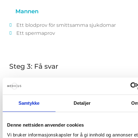
Mannen
Ett blodprov för smittsamma sjukdomar
Ett spermaprov
Steg 3: Få svar
En gynekolog träffar er på kliniken och går
igenom provresultaten och undersökningarna
med er.
Samtykke
Detaljer
O
Nu vi har nått tidpunkten då vi med all
sannolikhet kan ger er svar på varför ni inte
Denne nettsiden anvender cookies
lyckats blivit gravida. Och inte minst: Ett svar på
hur vi kan bidra till att ni lyckas.
Vi bruker informasjonskapsler for å gi innhold og annonser et