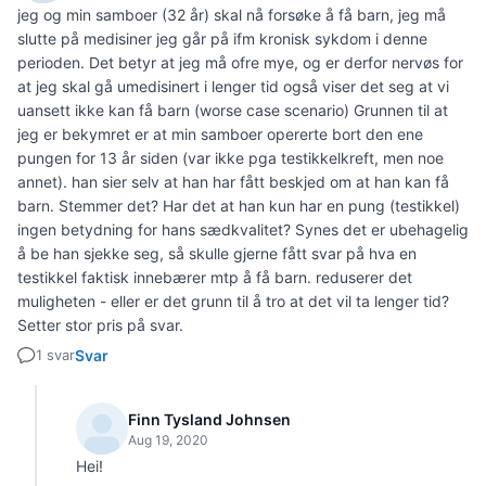
jeg og min samboer (32 år) skal nå forsøke å få barn, jeg må
slutte på medisiner jeg går på ifm kronisk sykdom i denne
perioden. Det betyr at jeg må ofre mye, og er derfor nervøs for
at jeg skal gå umedisinert i lenger tid også viser det seg at vi
uansett ikke kan få barn (worse case scenario) Grunnen til at
jeg er bekymret er at min samboer opererte bort den ene
pungen for 13 år siden (var ikke pga testikkelkreft, men noe
annet). han sier selv at han har fått beskjed om at han kan få
barn. Stemmer det? Har det at han kun har en pung (testikkel)
ingen betydning for hans sædkvalitet? Synes det er ubehagelig
å be han sjekke seg, så skulle gjerne fått svar på hva en
testikkel faktisk innebærer mtp å få barn. reduserer det
muligheten - eller er det grunn til å tro at det vil ta lenger tid?
Setter stor pris på svar.
1 svar
Svar
Finn Tysland Johnsen
Aug 19, 2020
Hei!