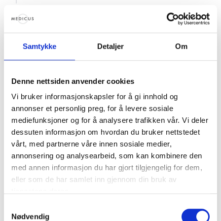
V.E.
Nov 03, 2016
Samtykke
Detaljer
Om
Hei!
Min samboer (31år) og jeg (30år) har forsøkt å bli gravide i 9
måneder. Har ingen barn fra før. Har brukt temperaturmåling de
Denne nettsiden anvender cookies
siste 7 månedene og hatt samleie på riktig tidspunkt. Har aldri
fått positiv graviditetstest. Jeg har nokså regelmessige
Vi bruker informasjonskapsler for å gi innhold og
sykluser (26-31 dager), temperaturstigning og
annonser et personlig preg, for å levere sosiale
sekretforandringer gjennom syklus. Lutealfasen har variert fra
mediefunksjoner og for å analysere trafikken vår. Vi deler
13 til 15 dager. Har ikke brukt hormonelle prevensjonsmiddel
dessuten informasjon om hvordan du bruker nettstedet
på flere år. Burde vi starte utredning nå (i så fall starte med
vårt, med partnerne våre innen sosiale medier,
meg eller han?) eller vente til vi har prøvd et helt år? Takker så
annonsering og analysearbeid, som kan kombinere den
mye for innspill. Mvh
med annen informasjon du har gjort tilgjengelig for dem,
1 svar
Svar
eller som de har samlet inn gjennom din bruk av
tjenestene deres.
Terje Sørdal
Samtykkevalg
Nov 11, 2016
Nødvendig