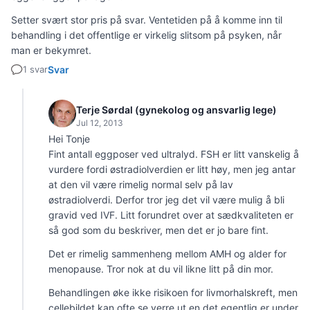
Setter svært stor pris på svar. Ventetiden på å komme inn til
behandling i det offentlige er virkelig slitsom på psyken, når
man er bekymret.
1 svar
Svar
Terje Sørdal (gynekolog og ansvarlig lege)
Jul 12, 2013
Hei Tonje
Fint antall eggposer ved ultralyd. FSH er litt vanskelig å
vurdere fordi østradiolverdien er litt høy, men jeg antar
at den vil være rimelig normal selv på lav
østradiolverdi. Derfor tror jeg det vil være mulig å bli
gravid ved IVF. Litt forundret over at sædkvaliteten er
så god som du beskriver, men det er jo bare fint.
Det er rimelig sammenheng mellom AMH og alder for
menopause. Tror nok at du vil likne litt på din mor.
Behandlingen øke ikke risikoen for livmorhalskreft, men
cellebildet kan ofte se verre ut en det egentlig er under