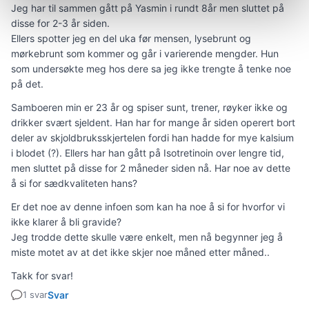
Jeg har til sammen gått på Yasmin i rundt 8år men sluttet på
disse for 2-3 år siden.
Ellers spotter jeg en del uka før mensen, lysebrunt og
mørkebrunt som kommer og går i varierende mengder. Hun
som undersøkte meg hos dere sa jeg ikke trengte å tenke noe
på det.
Samboeren min er 23 år og spiser sunt, trener, røyker ikke og
drikker svært sjeldent. Han har for mange år siden operert bort
deler av skjoldbruksskjertelen fordi han hadde for mye kalsium
i blodet (?). Ellers har han gått på Isotretinoin over lengre tid,
men sluttet på disse for 2 måneder siden nå. Har noe av dette
å si for sædkvaliteten hans?
Er det noe av denne infoen som kan ha noe å si for hvorfor vi
ikke klarer å bli gravide?
Jeg trodde dette skulle være enkelt, men nå begynner jeg å
miste motet av at det ikke skjer noe måned etter måned..
Takk for svar!
1 svar
Svar