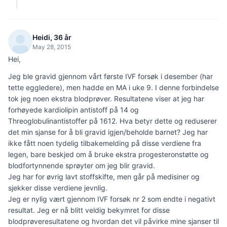
Heidi, 36 år
May 28, 2015
Hei,
Jeg ble gravid gjennom vårt første IVF forsøk i desember (har
tette eggledere), men hadde en MA i uke 9. I denne forbindelse
tok jeg noen ekstra blodprøver. Resultatene viser at jeg har
forhøyede kardiolipin antistoff på 14 og
Threoglobulinantistoffer på 1612. Hva betyr dette og reduserer
det min sjanse for å bli gravid igjen/beholde barnet? Jeg har
ikke fått noen tydelig tilbakemelding på disse verdiene fra
legen, bare beskjed om å bruke ekstra progesteronstøtte og
blodfortynnende sprøyter om jeg blir gravid.
Jeg har for øvrig lavt stoffskifte, men går på medisiner og
sjekker disse verdiene jevnlig.
Jeg er nylig vært gjennom IVF forsøk nr 2 som endte i negativt
resultat. Jeg er nå blitt veldig bekymret for disse
blodprøveresultatene og hvordan det vil påvirke mine sjanser til