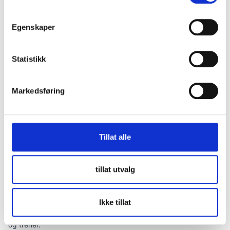
Hei V.E.
Det virker som dere systematisk har prøvd og funnet
tiden når har eggløsning og er mest fruktbar. Da synes
Egenskaper
jeg at dere godt kan ta det et trinn videre og få sjekket
din samboers sædkvalitet og om dine eggledere er
Statistikk
åpne og normale. Hvis alt er greit kan dere gjerne
forsøke en stud til før dere tenker på å søke hjelp.
Svar
Markedsføring
M
Tillat alle
May 31, 2015
Hei!
Jeg er 24,5 år og har forsøkt å bli gravid nå i ett år ca. Men
tillat utvalg
ingenting skjer. Jeg var hos dere for noen måneder siden for en
ordinær GU for å sjekke at alt så bra ut. Hun sa alt så fint ut, og
Ikke tillat
tok i tillegg en Celleprøve ettersom jeg snart fyller 25.
Jeg har stort sett stabile sykluser på 28 dager, er normalvektig
og trener.