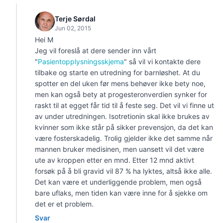
Terje Sørdal
Jun 02, 2015
Hei M
Jeg vil foreslå at dere sender inn vårt
"
Pasientopplysningsskjema
" så vil vi kontakte dere
tilbake og starte en utredning for barnløshet. At du
spotter en del uken før mens behøver ikke bety noe,
men kan også bety at progesteronverdien synker for
raskt til at egget får tid til å feste seg. Det vil vi finne ut
av under utredningen. Isotretionin skal ikke brukes av
kvinner som ikke står på sikker prevensjon, da det kan
være fosterskadelig. Trolig gjelder ikke det samme når
mannen bruker medisinen, men uansett vil det være
ute av kroppen etter en mnd. Etter 12 mnd aktivt
forsøk på å bli gravid vil 87 % ha lyktes, altså ikke alle.
Det kan være et underliggende problem, men også
bare uflaks, men tiden kan være inne for å sjekke om
det er et problem.
Svar