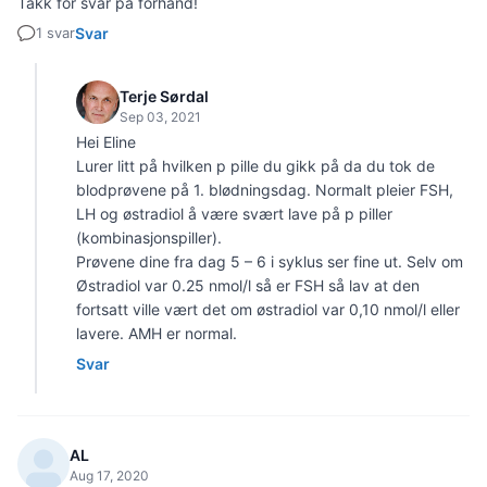
Takk for svar på forhånd!
1 svar
Svar
Terje Sørdal
Sep 03, 2021
Hei Eline
Lurer litt på hvilken p pille du gikk på da du tok de
blodprøvene på 1. blødningsdag. Normalt pleier FSH,
LH og østradiol å være svært lave på p piller
(kombinasjonspiller).
Prøvene dine fra dag 5 – 6 i syklus ser fine ut. Selv om
Østradiol var 0.25 nmol/l så er FSH så lav at den
fortsatt ville vært det om østradiol var 0,10 nmol/l eller
lavere. AMH er normal.
Svar
AL
Aug 17, 2020