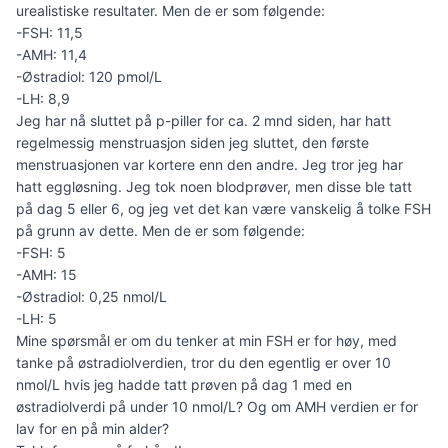
urealistiske resultater. Men de er som følgende:
-FSH: 11,5
-AMH: 11,4
-Østradiol: 120 pmol/L
-LH: 8,9
Jeg har nå sluttet på p-piller for ca. 2 mnd siden, har hatt
regelmessig menstruasjon siden jeg sluttet, den første
menstruasjonen var kortere enn den andre. Jeg tror jeg har
hatt eggløsning. Jeg tok noen blodprøver, men disse ble tatt
på dag 5 eller 6, og jeg vet det kan være vanskelig å tolke FSH
på grunn av dette. Men de er som følgende:
-FSH: 5
-AMH: 15
-Østradiol: 0,25 nmol/L
-LH: 5
Mine spørsmål er om du tenker at min FSH er for høy, med
tanke på østradiolverdien, tror du den egentlig er over 10
nmol/L hvis jeg hadde tatt prøven på dag 1 med en
østradiolverdi på under 10 nmol/L? Og om AMH verdien er for
lav for en på min alder?