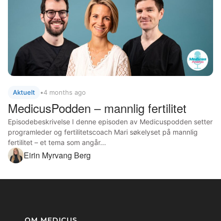
Aktuelt
•
4 months ago
MedicusPodden – mannlig fertilitet
Episodebeskrivelse I denne episoden av Medicuspodden setter
programleder og fertilitetscoach Mari søkelyset på mannlig
fertilitet – et tema som angår...
Eirin Myrvang Berg
OM MEDICUS