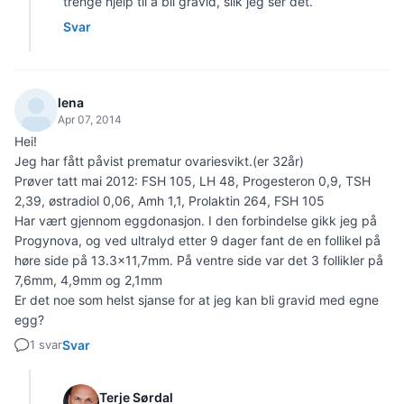
trenge hjelp til å bli gravid, slik jeg ser det.
Svar
lena
Apr 07, 2014
Hei!
Jeg har fått påvist prematur ovariesvikt.(er 32år)
Prøver tatt mai 2012: FSH 105, LH 48, Progesteron 0,9, TSH
2,39, østradiol 0,06, Amh 1,1, Prolaktin 264, FSH 105
Har vært gjennom eggdonasjon. I den forbindelse gikk jeg på
Progynova, og ved ultralyd etter 9 dager fant de en follikel på
høre side på 13.3x11,7mm. På ventre side var det 3 follikler på
7,6mm, 4,9mm og 2,1mm
Er det noe som helst sjanse for at jeg kan bli gravid med egne
egg?
1 svar
Svar
Terje Sørdal