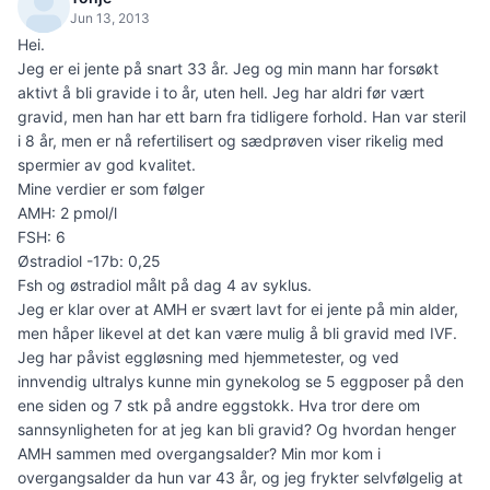
Jun 13, 2013
Hei.
Jeg er ei jente på snart 33 år. Jeg og min mann har forsøkt
aktivt å bli gravide i to år, uten hell. Jeg har aldri før vært
gravid, men han har ett barn fra tidligere forhold. Han var steril
i 8 år, men er nå refertilisert og sædprøven viser rikelig med
spermier av god kvalitet.
Mine verdier er som følger
AMH: 2 pmol/l
FSH: 6
Østradiol -17b: 0,25
Fsh og østradiol målt på dag 4 av syklus.
Jeg er klar over at AMH er svært lavt for ei jente på min alder,
men håper likevel at det kan være mulig å bli gravid med IVF.
Jeg har påvist eggløsning med hjemmetester, og ved
innvendig ultralys kunne min gynekolog se 5 eggposer på den
ene siden og 7 stk på andre eggstokk. Hva tror dere om
sannsynligheten for at jeg kan bli gravid? Og hvordan henger
AMH sammen med overgangsalder? Min mor kom i
overgangsalder da hun var 43 år, og jeg frykter selvfølgelig at