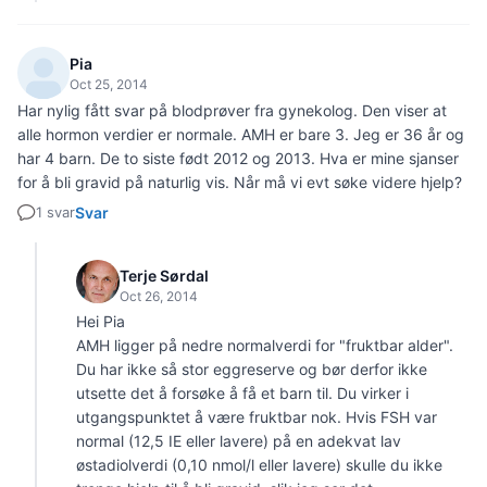
Pia
Oct 25, 2014
Har nylig fått svar på blodprøver fra gynekolog. Den viser at
alle hormon verdier er normale. AMH er bare 3. Jeg er 36 år og
har 4 barn. De to siste født 2012 og 2013. Hva er mine sjanser
for å bli gravid på naturlig vis. Når må vi evt søke videre hjelp?
1 svar
Svar
Terje Sørdal
Oct 26, 2014
Hei Pia
AMH ligger på nedre normalverdi for "fruktbar alder".
Du har ikke så stor eggreserve og bør derfor ikke
utsette det å forsøke å få et barn til. Du virker i
utgangspunktet å være fruktbar nok. Hvis FSH var
normal (12,5 IE eller lavere) på en adekvat lav
østadiolverdi (0,10 nmol/l eller lavere) skulle du ikke