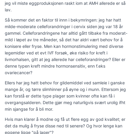
jeg vil miste eggproduksjonen raskt iom at AMH allerede er så
lav.
Så kommer det en faktor til innn i bekymringen: jeg har hatt
milde-moderate celleforandringer i cervix siden jeg var 18 år
gammel. Celleforandringene har alltid gått tilbake fra moderat-
mild i løpet av tre måneder, så det har aldri vært behov for å
konisere eller fryse. Men kan hormonstimulering med diverse
legemidler ved et evt IVF forsøk, øke risiko for kreft i
livmorhalsen, gitt at jeg allerede har celleforandringer? Eller er
denne typen kreft mindre hormonsensitiv, enn f.eks
ovariecancer?
Ellers har jeg hatt behov for glidemiddel ved samleie i ganske
mange år, og tørre slimhinner på øyne og i munn. Ettersom jeg
kan forstå er dette type plager som kvinner ofte kan få i
overgangsalderen. Dette gjør meg naturligvis svært urolig ifht
min sjangse for å bli mor.
Hvis man klarer å modne og få ut flere egg av god kvalitet; er
det da mulig å fryse disse ned til senere? Og hvor lenge kan
eggene ligge "på lager"?