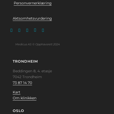
Personvernerklæring
Aktsomhetsvurdering
Medicus AS © Opphavsrett 2024
TRONDHEIM
Beddingen 8, 4. etasje
7042 Trondheim
73 87 14 70
Kart
Om klinikken
OSLO