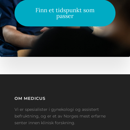
Finn et tidspunkt som
passer
OM MEDICUS
Vi er spesialister i gynekologi og assistert
befruktning, og er et av Norges mest erfarne
senter innen klinisk forskning.