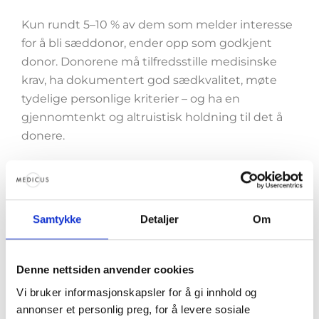
Kun rundt 5–10 % av dem som melder interesse
for å bli sæddonor, ender opp som godkjent
donor. Donorene må tilfredsstille medisinske
krav, ha dokumentert god sædkvalitet, møte
tydelige personlige kriterier – og ha en
gjennomtenkt og altruistisk holdning til det å
donere.
… du har valgmuligheter?
Ønsker du ikke donor fra vår egen sædbank,
Samtykke
Detaljer
Om
samarbeider vi også med flere danske
sædbanker. Hos oss kan du velge det
alternativet som føles riktig for deg.
Denne nettsiden anvender cookies
Vi bruker informasjonskapsler for å gi innhold og
annonser et personlig preg, for å levere sosiale
Interessert i behandling med