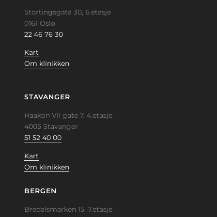
Stortingsgata 30, 6.etasje
0161 Oslo
22 46 76 30
Kart
Om klinikken
STAVANGER
Haakon VII gate 7, 4.etasje
4005 Stavanger
51 52 40 00
Kart
Om klinikken
BERGEN
Bredalsmarken 15, 7.etasje