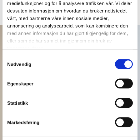
mediefunksjoner og for å analysere trafikken vår. Vi deler
sæddonasjon hos Medicus?
dessuten informasjon om hvordan du bruker nettstedet
vårt, med partnerne våre innen sosiale medier,
annonsering og analysearbeid, som kan kombinere den
med annen informasjon du har gjort tilgjengelig for dem,
eller som de har samlet inn gjennom din bruk av
tjenestene deres.
Samtykkevalg
Nødvendig
Start med en
uforpliktende samtale
Egenskaper
Få en gratis og uforpliktende samtale
Statistikk
Markedsføring
Finn et tidspunkt som
passer