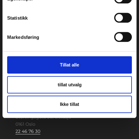
Statistikk
Medicus AS © Opphavsrett 2024
Markedsføring
TRONDHEIM
Beddingen 8, 4. etasje
7042 Trondheim
Tillat alle
73 87 14 70
Kart
tillat utvalg
Om klinikken
Ikke tillat
OSLO
Stortingsgata 30, 6.etasje
0161 Oslo
22 46 76 30