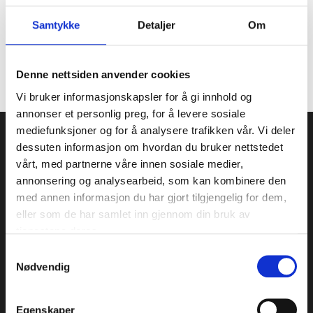
Han har en mastergrad i klinisk embryologi
og reproduksjon fra University of Dundee i
Samtykke
Detaljer
Om
Skottland.
Denne nettsiden anvender cookies
Vi bruker informasjonskapsler for å gi innhold og
annonser et personlig preg, for å levere sosiale
mediefunksjoner og for å analysere trafikken vår. Vi deler
dessuten informasjon om hvordan du bruker nettstedet
vårt, med partnerne våre innen sosiale medier,
OM MEDICUS
annonsering og analysearbeid, som kan kombinere den
Vi er spesialister i gynekologi og assistert
med annen informasjon du har gjort tilgjengelig for dem,
befruktning, og er et av Norges mest erfarne
eller som de har samlet inn gjennom din bruk av
senter innen klinisk forskning.
tjenestene deres.
Samtykkevalg
Personvernerklæring
Nødvendig
Aktsomhetsvurdering
Egenskaper