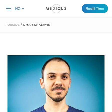
NO
Bestill Time
FORSIDE
/
OMAR GHALAYINI