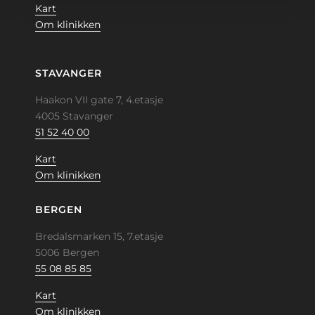
Kart
Om klinikken
STAVANGER
Haakon VII gate 7, 4.etasje
4005 Stavanger
51 52 40 00
Kart
Om klinikken
BERGEN
Bredalsmarken 15, 7.etasje
5006 Bergen
55 08 85 85
Kart
Om klinikken