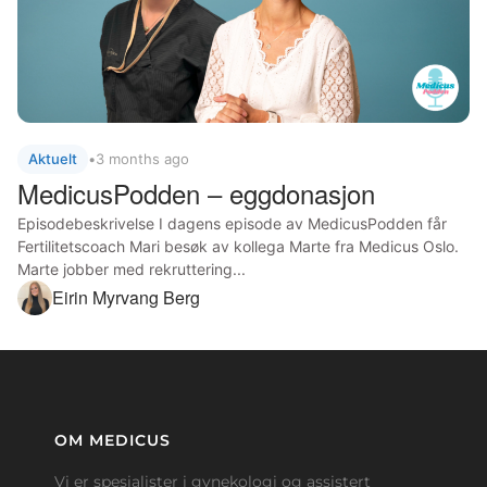
Aktuelt
•
3 months ago
MedicusPodden – eggdonasjon
Episodebeskrivelse I dagens episode av MedicusPodden får
Fertilitetscoach Mari besøk av kollega Marte fra Medicus Oslo.
Marte jobber med rekruttering...
Eirin Myrvang Berg
OM MEDICUS
Vi er spesialister i gynekologi og assistert