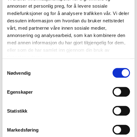
annonser et personlig preg, for å levere sosiale
Eirin Myrvang Berg
mediefunksjoner og for å analysere trafikken vår. Vi deler
Mar 05, 2026
dessuten informasjon om hvordan du bruker nettstedet
Hei! Book deg gjerne inn på en uforpliktende samtale
om jerninfusjon, da vil du få snakke med en av våre
vårt, med partnerne våre innen sosiale medier,
sykepleiere angående dette. Du kan velge et tidspunkt
annonsering og analysearbeid, som kan kombinere den
som passer her:
Bestill time her
med annen informasjon du har gjort tilgjengelig for dem,
Svar
eller som de har samlet inn gjennom din bruk av
tjenestene deres.
Samtykkevalg
Nødvendig
RELATERTE ARTIKLER
Egenskaper
Statistikk
Markedsføring