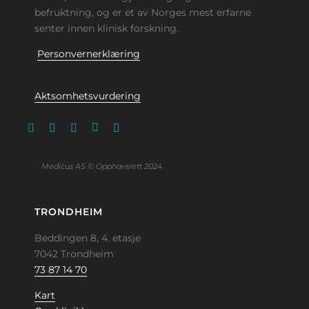
befruktning, og er et av Norges mest erfarne
senter innen klinisk forskning.
Personvernerklæring
Aktsomhetsvurdering
Medicus AS © Opphavsrett 2024
TRONDHEIM
Beddingen 8, 4. etasje
7042 Trondheim
73 87 14 70
Kart