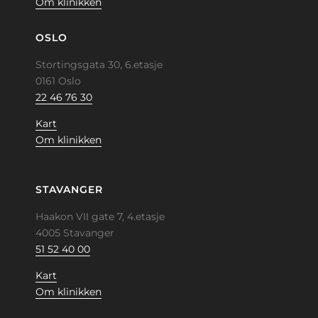
Om klinikken
OSLO
Stortingsgata 30, 6.etasje
0161 Oslo
22 46 76 30
Kart
Om klinikken
STAVANGER
Haakon VII gate 7, 4.etasje
4005 Stavanger
51 52 40 00
Kart
Om klinikken