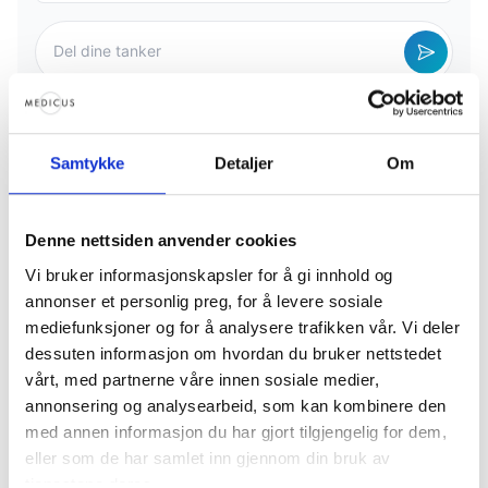
Samtykke
Detaljer
Om
Ingen kommentarer ennå. Vær den første til å dele
dine tanker!
Denne nettsiden anvender cookies
Vi bruker informasjonskapsler for å gi innhold og
annonser et personlig preg, for å levere sosiale
mediefunksjoner og for å analysere trafikken vår. Vi deler
dessuten informasjon om hvordan du bruker nettstedet
vårt, med partnerne våre innen sosiale medier,
RELATERTE ARTIKLER
annonsering og analysearbeid, som kan kombinere den
med annen informasjon du har gjort tilgjengelig for dem,
eller som de har samlet inn gjennom din bruk av
tjenestene deres.