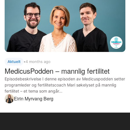
Aktuelt
•
4 months ago
MedicusPodden – mannlig fertilitet
Episodebeskrivelse I denne episoden av Medicuspodden setter
programleder og fertilitetscoach Mari søkelyset på mannlig
fertilitet – et tema som angår...
Eirin Myrvang Berg