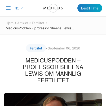
NO
Bestill Time
Hjem
Artikler
Fertilitet
MedicusPodden – professor Sheena Lewis...
Fertilitet
•
September 06, 2020
MEDICUSPODDEN –
PROFESSOR SHEENA
LEWIS OM MANNLIG
FERTILITET