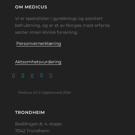
OM MEDICUS
Vi er spesialister i gynekologi og assistert
befruktning, og er et av Norges mest erfarne
senter innen klinisk forskning.
Personvernerklæring
Aktsomhetsvurdering
Medicus AS © Opphavsrett 2024
TRONDHEIM
Beddingen 8, 4. etasje
7042 Trondheim