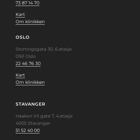
73 87 14 70
Kart
Om klinikken
OSLO
Stortingsgata 30, 6.etasje
0161 Oslo
22 46 76 30
Kart
Om klinikken
STAVANGER
Haakon VII gate 7, 4.etasje
4005 Stavanger
51 52 40 00