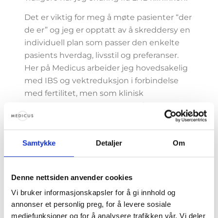
Det er viktig for meg å møte pasienter “der
de er” og jeg er opptatt av å skreddersy en
individuell plan som passer den enkelte
pasients hverdag, livsstil og preferanser.
Her på Medicus arbeider jeg hovedsakelig
med IBS og vektreduksjon i forbindelse
med fertilitet, men som klinisk
ernæringsfysiolog kan jeg også hjelpe med
andre diagnoser og problemstillinger. Du
er hjertelig velkommen til å ta kontakt
Samtykke
Detaljer
Om
dersom du lurer på om jeg kan bistå deg!
Jeg stortrives i jobben min og finner det
Denne nettsiden anvender cookies
svært givende å hjelpe pasienter med å
Vi bruker informasjonskapsler for å gi innhold og
oppnå sine mål eller bli kvitt sine plager.
annonser et personlig preg, for å levere sosiale
Jeg er også opptatt av at mat ikke skal
mediefunksjoner og for å analysere trafikken vår. Vi deler