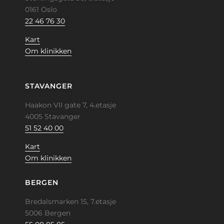
0161 Oslo
22 46 76 30
Kart
Om klinikken
STAVANGER
Haakon VII gate 7, 4.etasje
4005 Stavanger
51 52 40 00
Kart
Om klinikken
BERGEN
Bredalsmarken 15, 7.etasje
5006 Bergen