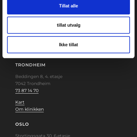
Tillat alle
Aktsomhetsvurdering
tillat utvalg
Ikke tillat
Medicus AS © Opphavsrett 2024
TRONDHEIM
Beddingen 8, 4. etasje
7042 Trondheim
73 87 14 70
Kart
Om klinikken
OSLO
Stortingsgata 30, 6.etasje