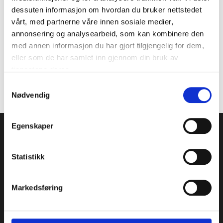
være et stressmoment, og ønsker at flere
dessuten informasjon om hvordan du bruker nettstedet
skal få et avslappet forhold til kosthold via
vårt, med partnerne våre innen sosiale medier,
god kunnskap om ernæring.
annonsering og analysearbeid, som kan kombinere den
med annen informasjon du har gjort tilgjengelig for dem,
eller som de har samlet inn gjennom din bruk av
tjenestene deres.
Samtykkevalg
Bestill time til Tea her
Nødvendig
Egenskaper
OM MEDICUS
Statistikk
Vi er spesialister i gynekologi og assistert
befruktning, og er et av Norges mest erfarne
Markedsføring
senter innen klinisk forskning.
Personvernerklæring