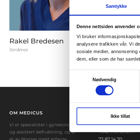
svan
Samtykke
Rake
Denne nettsiden anvender c
grav
ressu
Vi bruker informasjonskapsler
Rakel Bredesen
analysere trafikken vår. Vi 
Jordmor
sosiale medier, annonsering 
dem, eller som de har samlet
Samtykkevalg
Nødvendig
OM MEDICUS
TRONDHEIM
Ikke tillat
Vi er spesialister i gynekologi
Beddingen 8, 4. eta
og assistert befruktning, og er
7042 Trondheim
et av Norges mest erfarne
73 87 14 70