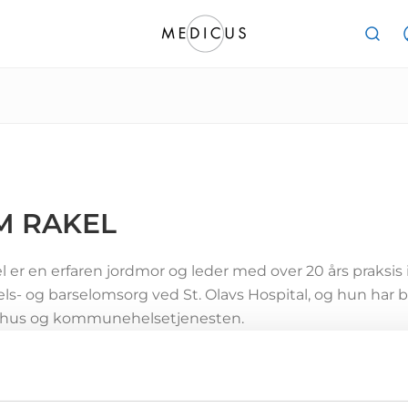
M RAKEL
l er en erfaren jordmor og leder med over 20 års praksis
els- og barselomsorg ved St. Olavs Hospital, og hun har b
hus og kommunehelsetjenesten.
kombinerer solid fagkunnskap med sterk kompetanse i
indfulness. Gjennom videreutdanning innen veiledning
l utviklet en helhetlig tilnærming som styrker pasientop