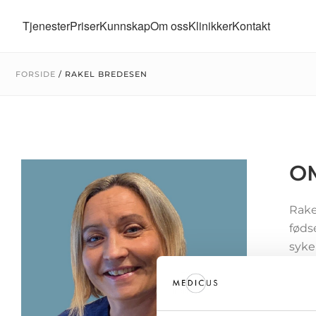
Tjenester
Priser
Kunnskap
Om oss
Klinikker
Kontakt
FORSIDE
/
RAKEL BREDESEN
O
Rake
føds
syke
Hun 
og m
Rake