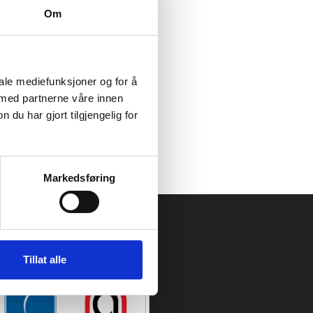
Om
rberedelse, slik at
til egen styrke og egne
iale mediefunksjoner og for å
 med partnerne våre innen
u har gjort tilgjengelig for
Markedsføring
Tillat alle