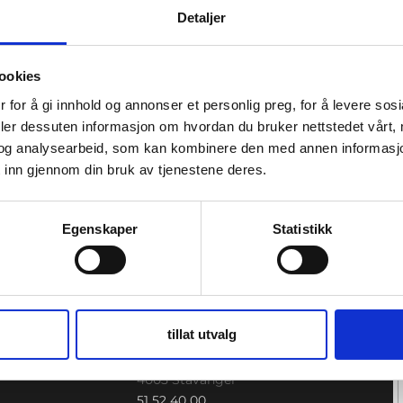
gerskaps-, fødsels- og barselomsorgen.
Detaljer
l legger stor vekt på å skape trygghet gjennom mental fo
ookies
ide møter graviditet og fødsel med ro, mestring og tillit 
rser.
 for å gi innhold og annonser et personlig preg, for å levere sos
deler dessuten informasjon om hvordan du bruker nettstedet vårt,
og analysearbeid, som kan kombinere den med annen informasjon d
Meld deg på fødselsforberedende
 inn gjennom din bruk av tjenestene deres.
kurs
Egenskaper
Statistikk
STAVANGER
tillat utvalg
sje
Haakon VII gate 7, 4.etasje
4005 Stavanger
51 52 40 00