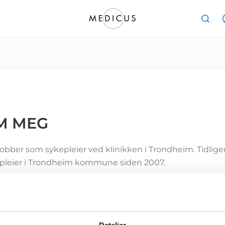
M MEG
jobber som sykepleier ved klinikken i Trondheim. Tidlige
pleier i Trondheim kommune siden 2007.
rtilitet er et viktig og spennende fagfelt, noe som er en a
er å jobbe ved Medicus. Det er en bransje i stor utvikli
illig barnløshet.