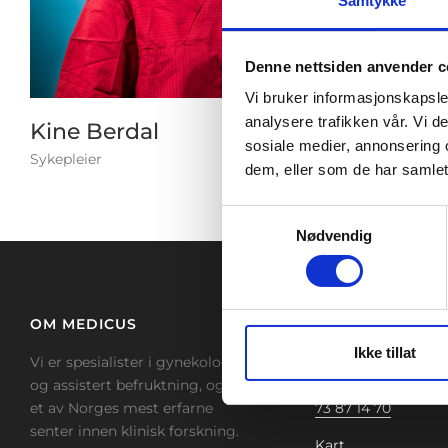
Samtykke
Det 
Medi
andr
Denne nettsiden anvender c
muli
Vi bruker informasjonskapsler
analysere trafikken vår. Vi 
Kine Berdal
sosiale medier, annonsering 
Sykepleier
dem, eller som de har samlet
Samtykkevalg
Nødvendig
OM MEDICUS
TRONDHEIM
Ikke tillat
Vi er spesialister i gynekologi
Beddingen 8, 4. eta
og assistert befruktning, og er
7042 Trondheim
et av Norges mest erfarne
73 87 14 70
senter innen klinisk forskning.
Kart