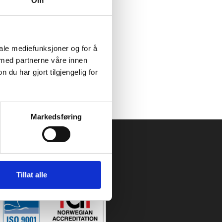
Om
 og at de som kommer til
re en støttespiller for
meningsfylt å få
 barneønske.
iale mediefunksjoner og for å
 med partnerne våre innen
u har gjort tilgjengelig for
Markedsføring
Tillat alle