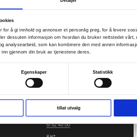
Detaljer
viktigste for meg i jobben min er å kunne hjelpe andre,
cus skal føle seg trygg, sett og ivaretatt. Jeg ønsker å væ
e mennesker i en vanskelig situasjon, og for meg er det 
ookies
gheten til å være der for par og single på deres vei mot
 for å gi innhold og annonser et personlig preg, for å levere sos
deler dessuten informasjon om hvordan du bruker nettstedet vårt,
og analysearbeid, som kan kombinere den med annen informasjon d
 inn gjennom din bruk av tjenestene deres.
Egenskaper
Statistikk
STAVANGER
tillat utvalg
sje
Haakon VII gate 7, 4.etasje
4005 Stavanger
51 52 40 00
Kart