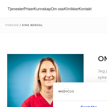
Tjenester
Priser
Kunnskap
Om oss
Klinikker
Kontakt
FORSIDE
/
KINE BERDAL
O
Jeg 
syke
Infe
ønsk
ufriv