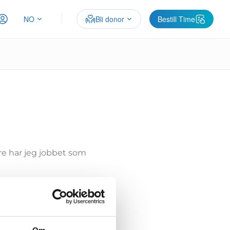
NO
Bli donor
Bestill Time
re har jeg jobbet som
v grunnene til at jeg
ng, med økt åpenhet rundt