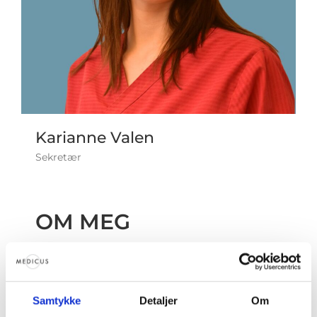
Karianne Valen
Sekretær
OM MEG
Jeg jobber som sekretær ved Medicus
Stavanger.
Samtykke
Detaljer
Om