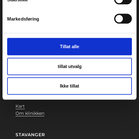
TRONDHEIM
Markedsføring
Beddingen 8, 4. etasje
7042 Trondheim
73 87 14 70
Kart
Tillat alle
Om klinikken
tillat utvalg
OSLO
Stortingsgata 30, 6.etasje
Ikke tillat
0161 Oslo
22 46 76 30
Kart
Om klinikken
STAVANGER