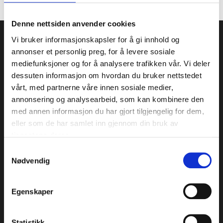
Denne nettsiden anvender cookies
Vi bruker informasjonskapsler for å gi innhold og
annonser et personlig preg, for å levere sosiale
OM MEDICUS
mediefunksjoner og for å analysere trafikken vår. Vi deler
dessuten informasjon om hvordan du bruker nettstedet
Vi er spesialister i gynekologi og assistert
vårt, med partnerne våre innen sosiale medier,
befruktning, og er et av Norges mest erfarne
annonsering og analysearbeid, som kan kombinere den
senter innen klinisk forskning.
med annen informasjon du har gjort tilgjengelig for dem,
Personvernerklæring
eller som de har samlet inn gjennom din bruk av
tjenestene deres.
Samtykkevalg
Aktsomhetsvurdering
Nødvendig
Egenskaper
Medicus AS © Opphavsrett 2024
Statistikk