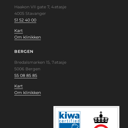
Haakon VII gate 7, 4.etasje
4005 Stavanger
51 52 40 00
Kart
Om klinikken
BERGEN
Bredalsmarken 15, 7.etasje
5006 Bergen
55 08 85 85
Kart
Om klinikken